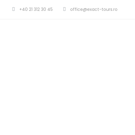
+40 21 312 30 45
office@exact-tours.ro
Nous Contac