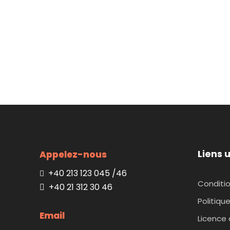
Liens u
Appelez-nous
+40 213 123 045 /46
Conditi
+40 21 312 30 46
Politiqu
Email
Licence